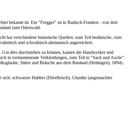
biet bekannt ist. Ein "Fregger" ist in Badisch-Franken - von dort
Bauland zum Odenwald.
ht hat verschiedene historische Quellen: zum Teil heidnische, zum
nevalistisch und schwäbisch-alemanisch angereichert.
am. Um dies durchstehen zu können, kamen die Handwerker und
n sich in vermummende Verkleidungen, zum Teil in "Sack und Asche".
Volksglaube, Sitten und Bräuche aus dem Bauland (Hettingen), 1894).
it sich: schwarzer Habber (Dörrfleisch), Glumbe (angemachter