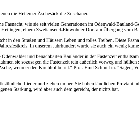
euen die Hettemer Äschesäck die Zuschauer.
iche Fasnacht, wie sie seit vielen Generationen im Odenwald-Bauland-Ge
 aus Hettingen, einem Zweitausend-Einwohner Dorf am Übergang vom 
cht in den Straßen und Häusern Leben und tolles Treiben. Diese Fasnac
em Jahresfestkreis. In unserem Jahrhundert wurde sie auch ein wenig kar
e Odenwälder und benachbarten Bauländer in der Fastenzeit enthalts
nahmen sie sozusagen die Fastenzeit rein äußerlich vorweg und hüllte
Asche, wenn er den Kirchhof betritt." Prof. Emil Schmitt in: "Sagen, 
lkstümliche Lieder und ziehen umher. Sie haben ländlichen Proviant m
enen Stärkung, wird aber auch dem gereicht, der nichts hat.