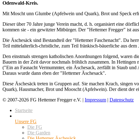
Odenwald-Kreis.
Mit Moscht unn Glumbe (Apfelwein und Quark), Brot und Speck erfr
Dieser über 70 Jahre junge Verein macht, d. h. organisiert eine dörfl
kommen sie - ein gewitzter Mitbürger. Der "Hettemer Fregger" ist
Die Äschesäck sind Bestandteil der "Hettemer Faschenacht". Da herrs
Teil mittelalterlich-christliche, zum Teil fränkisch-bäuerliche aus d
Den einstmals strengen katholischen Anordnungen folgend, waren di
Bauern in der Zeit davor nochmals fröhlich zusammen. In Hettingen 
("Ein an Fasnacht Vermummter, ein Äschesack, zerfällt in Staub und 
Daraus wurde dann eben der "Hettemer Äschesack".
Diese Äschesäck treten in Gruppen auf. Sie machen Krach, singen vo
Quark), Hausmacher, Brot und Mooscht (Apfelwein). Der dient der eig
© 2007-2026 FG Hettemer Fregger e.V. |
Impressum
|
Datenschutz
Startseite
Unsere FG
Die FG
Die Garden
Die Hettemer Äschesäck